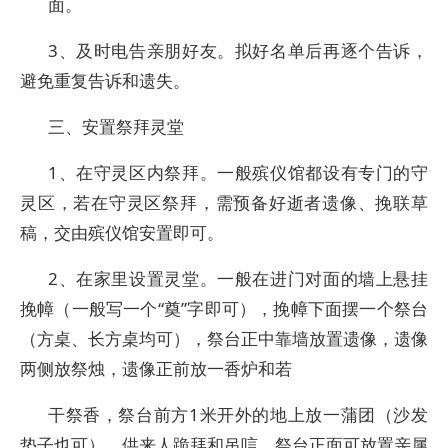
面。
3、及时电告亲朋好友。拟好名单后再逐个告诉，
避免重复告诉和遗失。
三、安置祭拜灵堂
1、在守灵区内祭拜。一般殡仪馆都设有专门的守
灵区，若在守灵区祭拜，需预备好逝者遗像、挽联草
稿，交由殡仪馆安置即可。
2、在家里设置灵堂。一般在进门对面的墙上悬挂
挽幛（一般写一个“奠”字即可），挽幛下面摆一个祭台
（方桌、长方桌均可），祭台正中靠墙放置遗像，遗像
两侧放祭烛，遗像正前放一香炉和若
干祭香，祭台前方1米开外的地上放一蒲团（沙发
垫子也可），供来人跪拜和吊唁。祭台正面可放置亲属