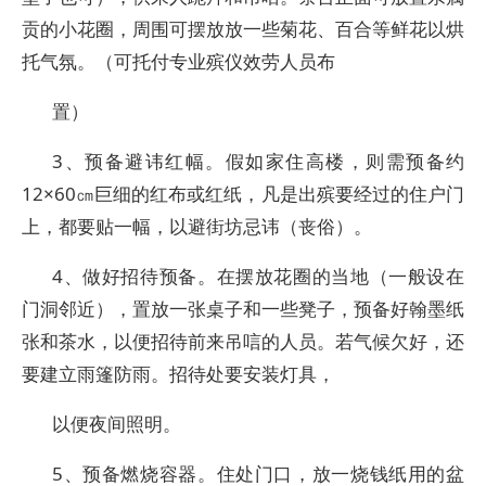
贡的小花圈，周围可摆放放一些菊花、百合等鲜花以烘
托气氛。（可托付专业殡仪效劳人员布
置）
3、预备避讳红幅。假如家住高楼，则需预备约
12×60㎝巨细的红布或红纸，凡是出殡要经过的住户门
上，都要贴一幅，以避街坊忌讳（丧俗）。
4、做好招待预备。在摆放花圈的当地（一般设在
门洞邻近），置放一张桌子和一些凳子，预备好翰墨纸
张和茶水，以便招待前来吊唁的人员。若气候欠好，还
要建立雨篷防雨。招待处要安装灯具，
以便夜间照明。
5、预备燃烧容器。住处门口，放一烧钱纸用的盆