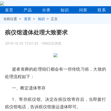
首页
产品
分类
知识
问答
联系
当前位置 >
首页
>
知识
> 正文
殡仪馆遗体处理大致要求
2019-10-25 15:01:33 16602次浏览
逝者丧葬的处理咱们都会有一些传统习俗，大致的
处理流程如下：
一、断定遗体寄存
1、寄存殡仪馆。决定在殡仪馆寄存后，当即拨打
殡仪馆电话，告诉殡仪馆接运遗体即可。