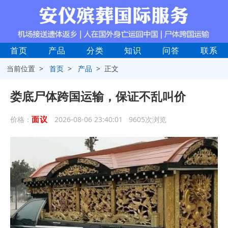
首页
产品
分类
知识
问答
联系
当前位置 >
首页
>
产品
> 正文
娄底尸体跨国运输，保证不乱叫价
面议
价格：
2026-08-06 23:40:01 9605次浏览