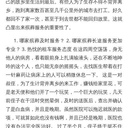
己的故乡里生活到最后。有些人为了生存不得不背井离
乡，跑到离家数百甚至几千公里外的城市去打工。好久
都回不了家一次，甚至于到去世都不能回归故里。这就
凸显出来殡葬服务的重要性了。
1. 哪家殡葬及时服务？ 2. 哪家殡葬长途服务更加
专业？ 3. 热忱的租车服务态度 在这四周空荡荡，身无
他人的病房，看着眼前身上扎满输液头，还在不断地呻
吟的这个人，也只能无奈的摇摇头，去找医生帮着在打
一针麻药让病床上的人可以稍微休息一下。 这是一对
叔侄，为了生计背井离乡的来工作，赚钱给家里花，可
是老天便和他们开了一个玩笑，一个巨大的玩笑，几天
前侄子在干活时突然晕倒，及时的送医后，查出并确认
了是白血病，并且是晚期。虽然医院可以拖迟就医的款
项，可就算如此也没有钱啊，并且已经是晚期，医院也
没有办法完全医治好。 过了半个月，侄子终于挺不住